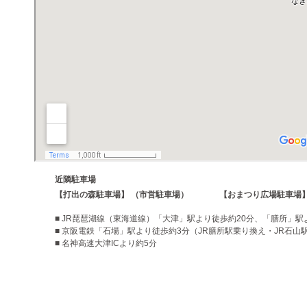
近隣駐車場
【打出の森駐車場】 （市営駐車場）
【おまつり広場駐車場】
■ JR琵琶湖線（東海道線）「大津」駅より徒歩約20分、「膳所」駅
■ 京阪電鉄「石場」駅より徒歩約3分（JR膳所駅乗り換え・JR石山
■ 名神高速大津ICより約5分